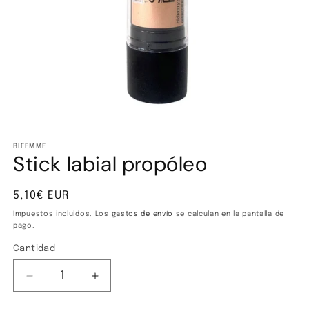
Abrir
elemento
multimedia
BIFEMME
Stick labial propóleo
1
en
una
ventana
Precio
5,10€ EUR
modal
habitual
Impuestos incluidos. Los
gastos de envío
se calculan en la pantalla de
pago.
Cantidad
Cantidad
Reducir
Aumentar
cantidad
cantidad