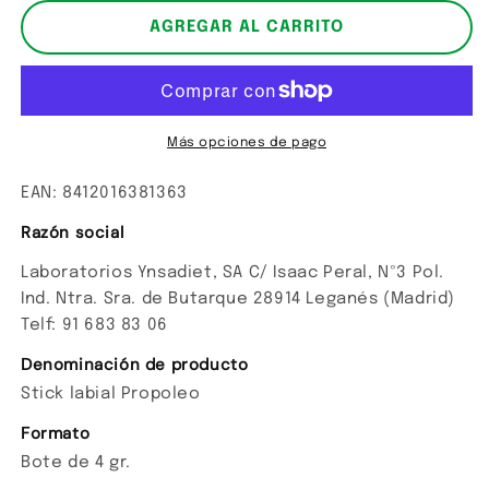
para
para
Stick
Stick
AGREGAR AL CARRITO
labial
labial
propóleo
propóleo
Más opciones de pago
EAN: 8412016381363
Razón social
Laboratorios Ynsadiet, SA C/ Isaac Peral, Nº3 Pol.
Ind. Ntra. Sra. de Butarque 28914 Leganés (Madrid)
Telf: 91 683 83 06
Denominación de producto
Stick labial Propoleo
Formato
Bote de 4 gr.