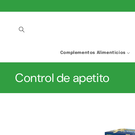
IR
DIRECTAMENTE
AL CONTENIDO
Complementos Alimenticios
C
Control de apetito
o
l
e