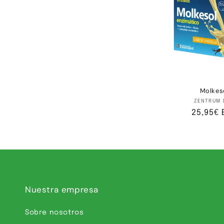
c
c
i
ó
Molkes
Pr
ZENTRUM 
n
Precio
25,95€ 
habitua
:
Nuestra empresa
Sobre nosotros