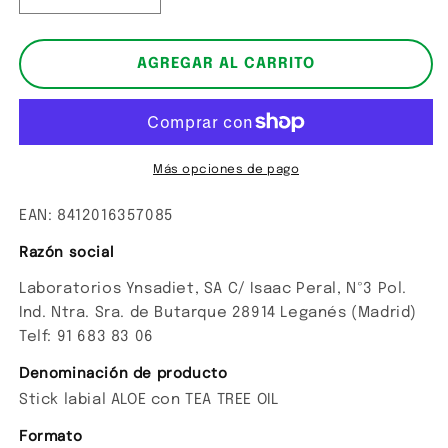
cantidad
cantidad
para
para
Stick
Stick
AGREGAR AL CARRITO
labial
labial
ALOE
ALOE
con
con
TEA
TEA
TREE
TREE
Más opciones de pago
OIL
OIL
EAN: 8412016357085
Razón social
Laboratorios Ynsadiet, SA C/ Isaac Peral, Nº3 Pol.
Ind. Ntra. Sra. de Butarque 28914 Leganés (Madrid)
Telf: 91 683 83 06
Denominación de producto
Stick labial ALOE con TEA TREE OIL
Formato