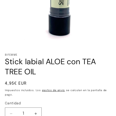
Abrir
elemento
multimedia
BIFEMME
Stick labial ALOE con TEA
1
en
una
TREE OIL
ventana
modal
Precio
4,95€ EUR
habitual
Impuestos incluidos. Los
gastos de envío
se calculan en la pantalla de
pago.
Cantidad
Cantidad
Reducir
Aumentar