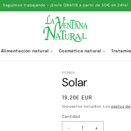
Seguimos trabajando - ¡Envío GRATIS a partir de 30€ en 24hs!
Alimentación natural
Cosmética natural
Tratami
FITOSOL
Solar
Precio
19,20€ EUR
habitual
Impuestos incluidos. Los
gastos de
Cantidad
Cantidad
Reducir
Aumentar