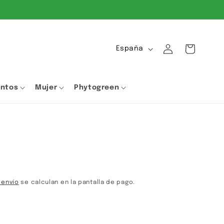
Iniciar
P
Carrito
España
sesión
a
í
entos
Mujer
Phytogreen
s
/
r
e
g
i
ó
 envío
se calculan en la pantalla de pago.
n