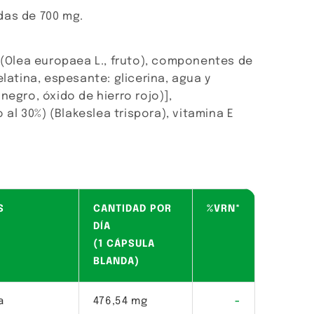
das de 700 mg.
a (Olea europaea L., fruto), componentes de
elatina, espesante: glicerina, agua y
negro, óxido de hierro rojo)],
l 30%) (Blakeslea trispora), vitamina E
S
CANTIDAD POR
%VRN*
DÍA
(1 CÁPSULA
BLANDA)
a
476,54 mg
-