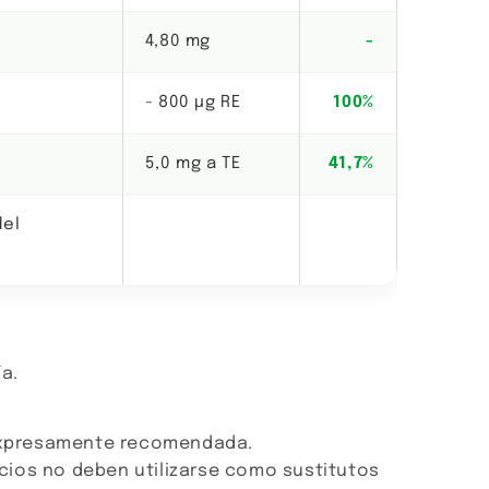
4,80 mg
-
- 800 µg RE
100%
5,0 mg a TE
41,7%
del
a.
 expresamente recomendada.
ios no deben utilizarse como sustitutos