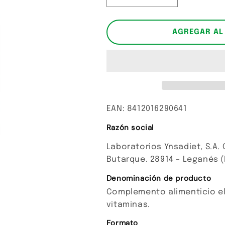
cantidad
cantidad
para
para
Solar
Solar
AGREGAR AL
EAN: 8412016290641
Razón social
Laboratorios Ynsadiet, S.A. C/
Butarque. 28914 – Leganés (M
Denominación de producto
Complemento alimenticio el
vitaminas.
Formato