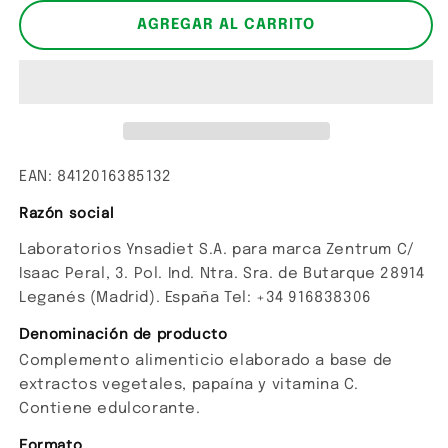
para
para
Siluet
Siluet
AGREGAR AL CARRITO
3
3
EAN: 8412016385132
Razón social
Laboratorios Ynsadiet S.A. para marca Zentrum C/
Isaac Peral, 3. Pol. Ind. Ntra. Sra. de Butarque 28914
Leganés (Madrid). España Tel: +34 916838306
Denominación de producto
Complemento alimenticio elaborado a base de
extractos vegetales, papaína y vitamina C.
Contiene edulcorante.
Formato