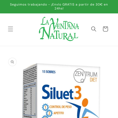
IR
Seguimos trabajando - ¡Envío GRATIS a partir de 30€ en
DIRECTAMENTE
24hs!
AL CONTENIDO
Carrito
IR
DIRECTAMENTE
A LA
INFORMACIÓN
DEL PRODUCTO