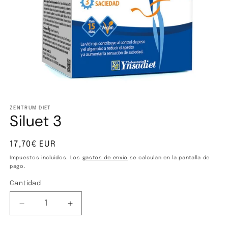
Abrir
elemento
multimedia
ZENTRUM DIET
Siluet 3
1
en
una
ventana
Precio
17,70€ EUR
modal
habitual
Impuestos incluidos. Los
gastos de envío
se calculan en la pantalla de
pago.
Cantidad
Cantidad
Reducir
Aumentar
cantidad
cantidad