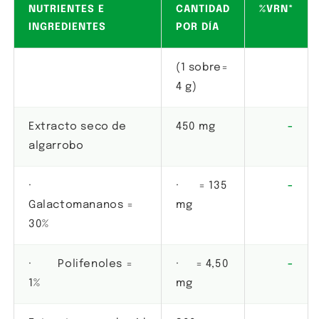
NUTRIENTES E
CANTIDAD
%VRN*
INGREDIENTES
POR DÍA
(1 sobre=
4 g)
Extracto seco de
450 mg
-
algarrobo
·
· = 135
-
Galactomananos =
mg
30%
· Polifenoles =
· = 4,50
-
1%
mg