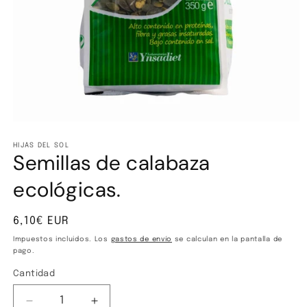
Abrir
elemento
multimedia
HIJAS DEL SOL
Semillas de calabaza
1
en
una
ecológicas.
ventana
modal
Precio
6,10€ EUR
habitual
Impuestos incluidos. Los
gastos de envío
se calculan en la pantalla de
pago.
Cantidad
Cantidad
Reducir
Aumentar