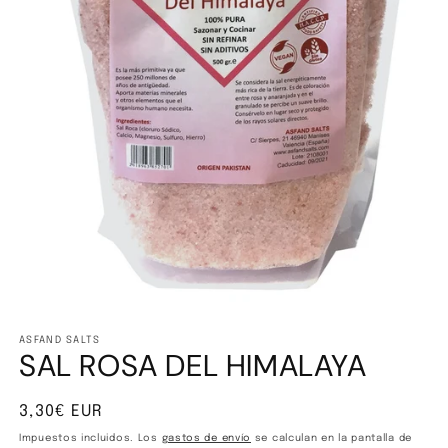
Abrir
elemento
multimedia
ASFAND SALTS
SAL ROSA DEL HIMALAYA
1
en
una
ventana
Precio
3,30€ EUR
modal
habitual
Impuestos incluidos. Los
gastos de envío
se calculan en la pantalla de