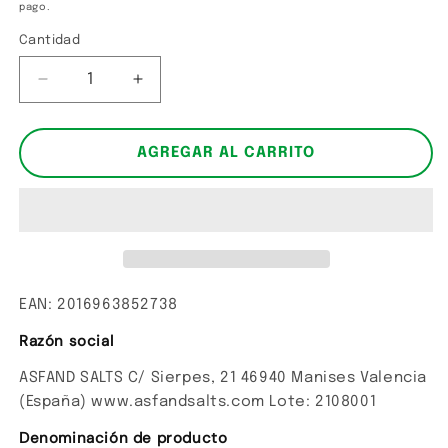
pago.
Cantidad
Cantidad
Reducir
Aumentar
cantidad
cantidad
para
para
SAL
SAL
AGREGAR AL CARRITO
ROSA
ROSA
DEL
DEL
HIMALAYA
HIMALAYA
EAN: 2016963852738
Razón social
ASFAND SALTS C/ Sierpes, 21 46940 Manises Valencia
(España) www.asfandsalts.com Lote: 2108001
Denominación de producto