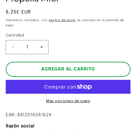
en
una
ventana
Precio
6,25€ EUR
modal
habitual
Impuestos incluidos. Los
gastos de envío
se calculan en la pantalla de
pago.
Cantidad
Cantidad
Reducir
Aumentar
cantidad
cantidad
para
para
Própolis
Própolis
AGREGAR AL CARRITO
Miel
Miel
Más opciones de pago
EAN: 8412016361624
Razón social