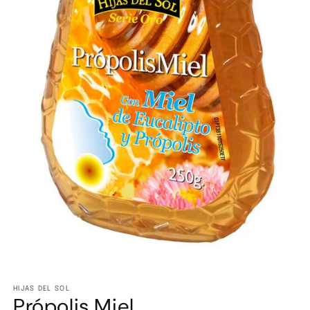
Abrir
elemento
multimedia
HIJAS DEL SOL
Própolis Miel
1