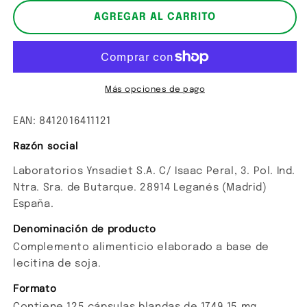
para
para
Lecitina
Lecitina
AGREGAR AL CARRITO
de
de
soja.
soja.
Más opciones de pago
EAN: 8412016411121
Razón social
Laboratorios Ynsadiet S.A. C/ Isaac Peral, 3. Pol. Ind.
Ntra. Sra. de Butarque. 28914 Leganés (Madrid)
España.
Denominación de producto
Complemento alimenticio elaborado a base de
lecitina de soja.
Formato