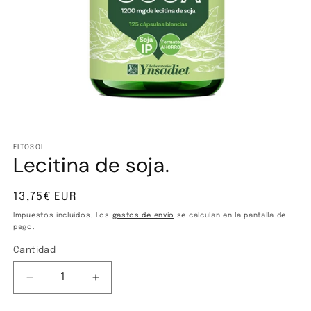
Abrir
elemento
multimedia
FITOSOL
Lecitina de soja.
1
en
una
ventana
Precio
13,75€ EUR
modal
habitual
Impuestos incluidos. Los
gastos de envío
se calculan en la pantalla de
pago.
Cantidad
Cantidad
Reducir
Aumentar
cantidad
cantidad