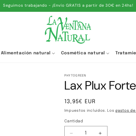
Seguimos trabajando - ¡Envío GRATIS a partir de 30€ en 24hs!
Alimentación natural
Cosmética natural
Tratami
PHYTOGREEN
Lax Plux Fort
Precio
13,95€ EUR
habitual
Impuestos incluidos. Los
gastos de
Cantidad
Cantidad
Reducir
Aumentar