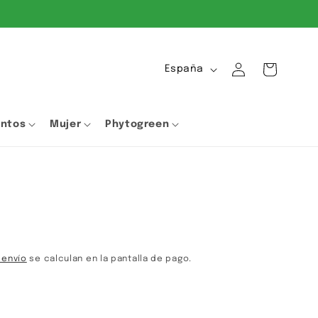
Iniciar
P
Carrito
España
sesión
a
í
entos
Mujer
Phytogreen
s
/
r
e
e
g
i
ó
 envío
se calculan en la pantalla de pago.
n