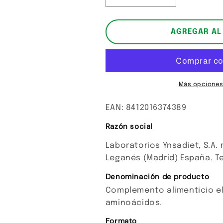
cantidad
cantidad
para
para
Lax
Lax
AGREGAR AL
Plux
Plux
Forte
Forte
Más opciones
EAN: 8412016374389
Razón social
Laboratorios Ynsadiet, S.A. 
Leganés (Madrid) España. Te
Denominación de producto
Complemento alimenticio el
aminoácidos.
Formato