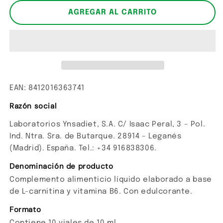
para
para
L-
L-
AGREGAR AL CARRITO
carnitina
carnitina
EAN: 8412016363741
Razón social
Laboratorios Ynsadiet, S.A. C/ Isaac Peral, 3 – Pol.
Ind. Ntra. Sra. de Butarque. 28914 – Leganés
(Madrid). España. Tel.: +34 916838306.
Denominación de producto
Complemento alimenticio líquido elaborado a base
de L-carnitina y vitamina B6. Con edulcorante.
Formato