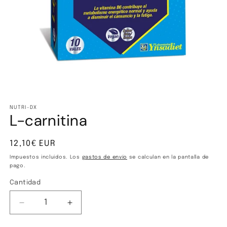
Abrir
elemento
multimedia
NUTRI-DX
L-carnitina
1
en
una
ventana
Precio
12,10€ EUR
modal
habitual
Impuestos incluidos. Los
gastos de envío
se calculan en la pantalla de
pago.
Cantidad
Cantidad
Reducir
Aumentar
cantidad
cantidad