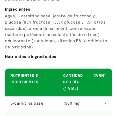
Contiene 10 viales de 10 ml.
Ingredientes
Agua, L-carnitina base, jarabe de fructosa y
glucosa (85% fructosa, 13,5% glucosa y 1,5% otros
sacáridos), aroma (lima limón), conservador
(sorbato potásico), acidulante (ácido cítrico),
edulcorante (sucralosa), vitamina B6 (clorhidrato
de piridoxina).
Nutrientes e ingredientes
NUTRIENTES E
CANTIDAD
%VRN*
INGREDIENTES
POR DÍA
(1 VIAL)
L-carnitina base
1500 mg
-