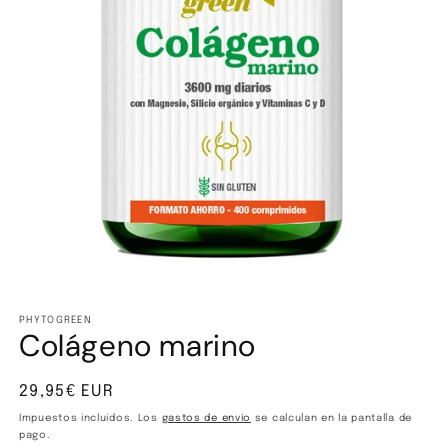
Abrir
elemento
multimedia
PHYTOGREEN
Colágeno marino
1
en
una
ventana
Precio
29,95€ EUR
modal
habitual
Impuestos incluidos. Los
gastos de envío
se calculan en la pantalla de
pago.