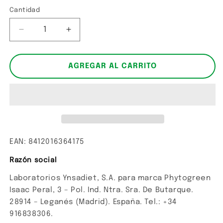
Cantidad
Cantidad
Reducir
Aumentar
cantidad
cantidad
para
para
Colágeno
Colágeno
AGREGAR AL CARRITO
marino
marino
EAN: 8412016364175
Razón social
Laboratorios Ynsadiet, S.A. para marca Phytogreen
Isaac Peral, 3 – Pol. Ind. Ntra. Sra. De Butarque.
28914 – Leganés (Madrid). España. Tel.: +34
916838306.