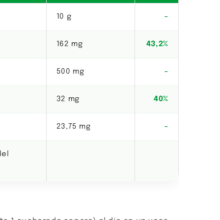
10 g
-
162 mg
43,2%
500 mg
-
32 mg
40%
23,75 mg
-
del