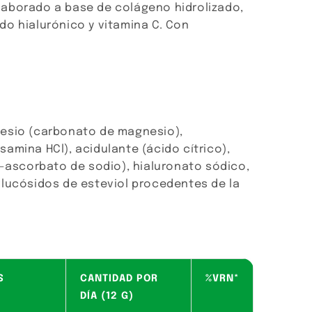
aborado a base de colágeno hidrolizado,
do hialurónico y vitamina C. Con
esio (carbonato de magnesio),
amina HCl), acidulante (ácido cítrico),
L-ascorbato de sodio), hialuronato sódico,
glucósidos de esteviol procedentes de la
S
CANTIDAD POR
%VRN*
DÍA (12 G)