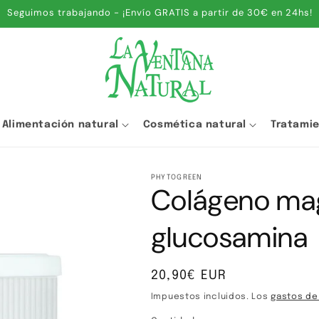
Seguimos trabajando - ¡Envío GRATIS a partir de 30€ en 24hs!
Alimentación natural
Cosmética natural
Tratami
PHYTOGREEN
Colágeno ma
glucosamina
Precio
20,90€ EUR
habitual
Impuestos incluidos. Los
gastos de