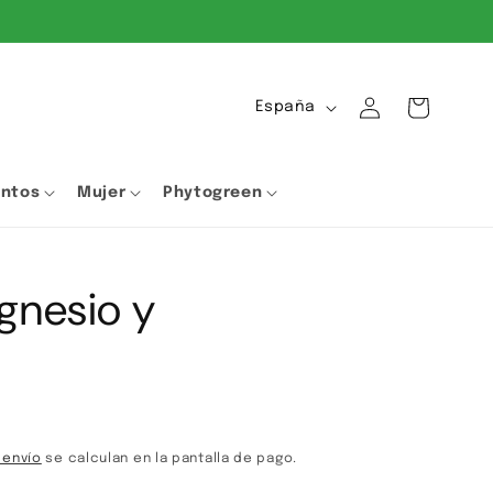
Iniciar
P
Carrito
España
sesión
a
í
entos
Mujer
Phytogreen
s
/
r
gnesio y
e
g
i
ó
n
 envío
se calculan en la pantalla de pago.