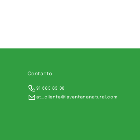
Contacto
91 683 83 06
at_cliente@laventananatural.com