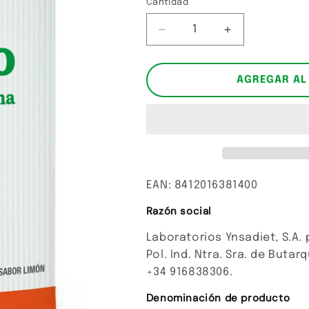
Cantidad
Cantidad
Reducir
Aumentar
cantidad
cantidad
para
para
Colágeno
Colágeno
AGREGAR AL
magnesio
magnesio
y
y
glucosamina
glucosamina
EAN: 8412016381400
Razón social
Laboratorios Ynsadiet, S.A. 
Pol. Ind. Ntra. Sra. de Butar
+34 916838306.
Denominación de producto