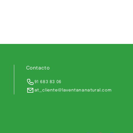
Contacto
91 683 83 06
at_cliente@laventananatural.com