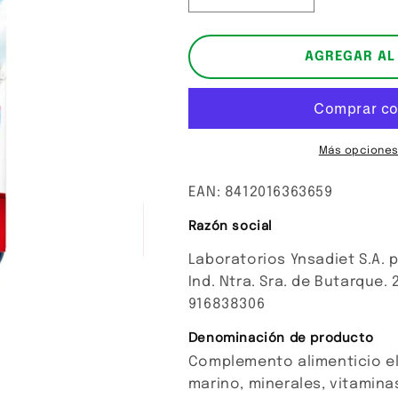
cantidad
cantidad
para
para
Colágeno
Colágeno
AGREGAR AL
hidrolizado
hidrolizado
marino.
marino.
Más opciones
EAN: 8412016363659
Razón social
Laboratorios Ynsadiet S.A. p
Ind. Ntra. Sra. de Butarque.
916838306
Denominación de producto
Complemento alimenticio el
marino, minerales, vitamina