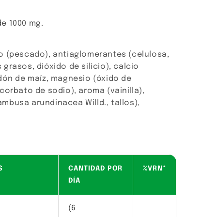
e 1000 mg.
o (pescado), antiaglomerantes (celulosa,
grasos, dióxido de silicio), calcio
idón de maíz, magnesio (óxido de
corbato de sodio), aroma (vainilla),
mbusa arundinacea Willd., tallos),
S
CANTIDAD POR
%VRN*
DÍA
(6