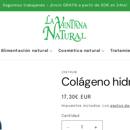
Seguimos trabajando - ¡Envío GRATIS a partir de 30€ en 24hs!
Alimentación natural
Cosmética natural
Tratami
ZENTRUM
Colágeno hidr
Precio
17,30€ EUR
habitual
Impuestos incluidos. Los
gastos de
Cantidad
Cantidad
Reducir
Aumentar