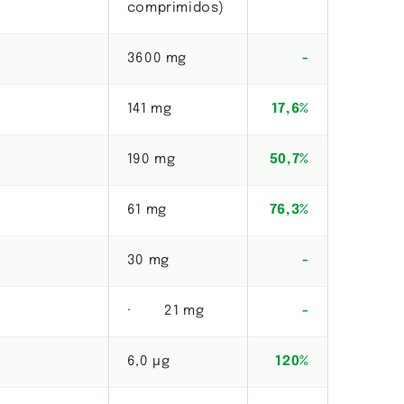
comprimidos)
3600 mg
-
141 mg
17,6%
190 mg
50,7%
61 mg
76,3%
30 mg
-
· 21 mg
-
6,0 µg
120%