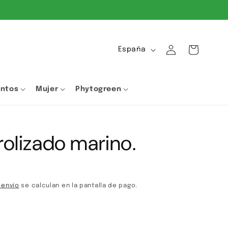
Iniciar
P
Carrito
España
sesión
a
í
entos
Mujer
Phytogreen
s
/
r
olizado marino.
e
g
i
ó
 envío
se calculan en la pantalla de pago.
n