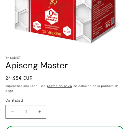
Abrir
elemento
multimedia
YNSADIET
Apiseng Master
1
en
una
ventana
Precio
24,95€ EUR
modal
habitual
Impuestos incluidos. Los
gastos de envío
se calculan en la pantalla de
pago.
Cantidad
Cantidad
Reducir
Aumentar
cantidad
cantidad
para
para