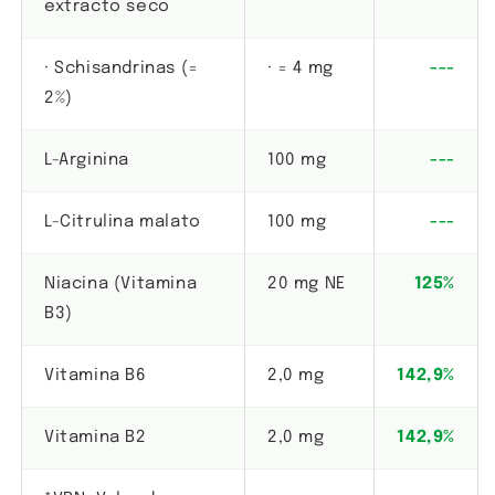
extracto seco
· Schisandrinas (=
· = 4 mg
---
2%)
L-Arginina
100 mg
---
L-Citrulina malato
100 mg
---
Niacina (Vitamina
20 mg NE
125%
B3)
Vitamina B6
2,0 mg
142,9%
Vitamina B2
2,0 mg
142,9%