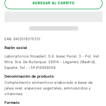
Apiseng
Apiseng
AGREGAR AL CARRITO
Master
Master
EAN: 8412016375331
Razón social
Laboratorios Ynsadiet, S.A. Isaac Peral, 3 – Pol. Ind.
Ntra. Sra. De Butarque. 28914 – Leganés (Madrid).
España. Tel.: +34 916838306.
Denominación de producto
Complemento alimenticio elaborado a base de
jalea real, especies vegetales, aminoácidos y
vitaminas.
Formato