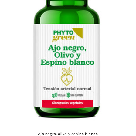
i
ó
n
:
Ajo negro, olivo y espino blanco