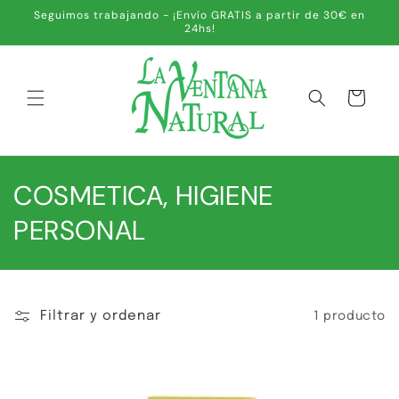
IR
Seguimos trabajando - ¡Envío GRATIS a partir de 30€ en
DIRECTAMENTE
24hs!
AL CONTENIDO
Carrito
C
COSMETICA, HIGIENE
o
PERSONAL
l
e
Filtrar y ordenar
1 producto
c
c