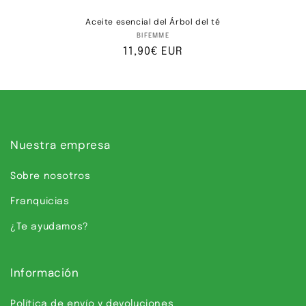
Aceite esencial del Árbol del té
Proveedor:
BIFEMME
Precio
11,90€ EUR
habitual
Nuestra empresa
Sobre nosotros
Franquicias
¿Te ayudamos?
Información
Política de envío y devoluciones