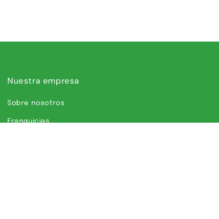
Nuestra empresa
Sobre nosotros
Franquicias
¿Te ayudamos?
Información
Política de envío y devoluciones
Aviso legal