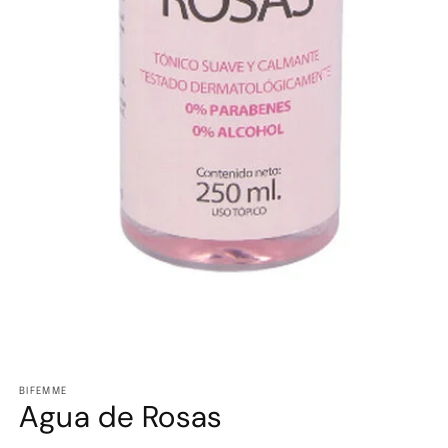
Abrir
elemento
multimedia
BIFEMME
Agua de Rosas
1
en
una