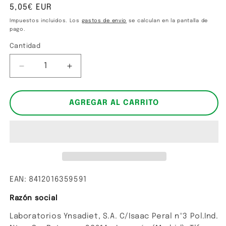
ventana
Precio
5,05€ EUR
modal
habitual
Impuestos incluidos. Los
gastos de envío
se calculan en la pantalla de
pago.
Cantidad
Cantidad
Reducir
Aumentar
cantidad
cantidad
para
para
Agua
Agua
AGREGAR AL CARRITO
de
de
Rosas
Rosas
EAN: 8412016359591
Razón social
Laboratorios Ynsadiet, S.A. C/Isaac Peral nº3 Pol.Ind.